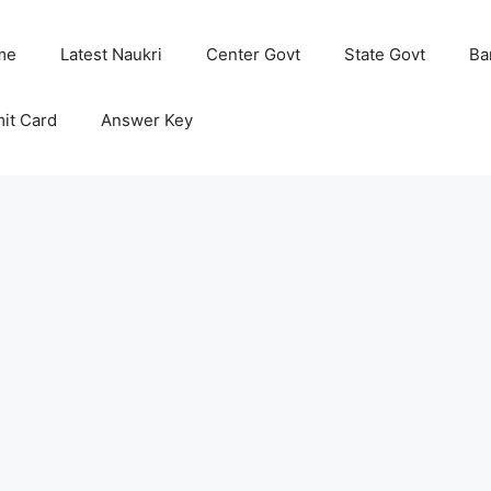
me
Latest Naukri
Center Govt
State Govt
Ba
it Card
Answer Key