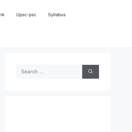
nk
Upsc-psc
Syllabus
Search
for: