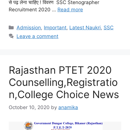
से पढ़ लेना चाहिए ! विवरण SSC Stenographer
Recruitment 2020 …
Read more
Categories
Admission
,
Important
,
Latest Naukri
,
SSC
Leave a comment
Rajasthan PTET 2020
Counselling,Registratio
n,College Choice News
October 10, 2020
by
anamika