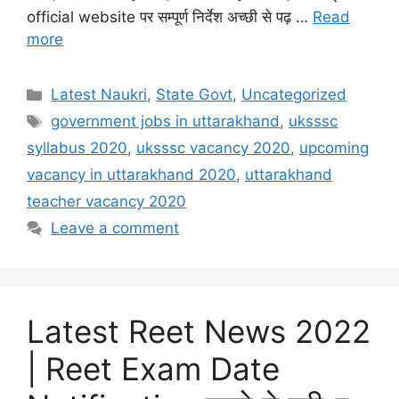
official website पर सम्पूर्ण निर्देश अच्छी से पढ़ …
Read
more
Categories
Latest Naukri
,
State Govt
,
Uncategorized
Tags
government jobs in uttarakhand
,
uksssc
syllabus 2020
,
uksssc vacancy 2020
,
upcoming
vacancy in uttarakhand 2020
,
uttarakhand
teacher vacancy 2020
Leave a comment
Latest Reet News 2022
| Reet Exam Date