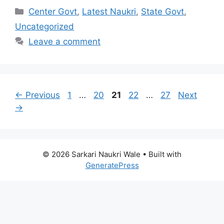
Categories
Center Govt
,
Latest Naukri
,
State Govt
,
Uncategorized
Leave a comment
Page
Page
Page
Page
Page
←
Previous
1
…
20
21
22
…
27
Next
→
© 2026 Sarkari Naukri Wale
• Built with
GeneratePress