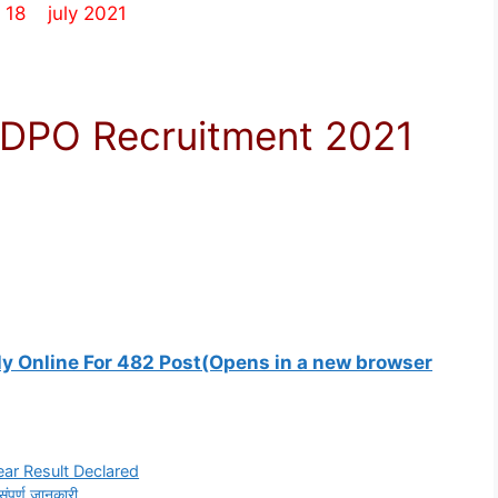
o 18 july 2021
C ADPO Recruitment 2021
 Online For 482 Post(Opens in a new browser
ear Result Declared
र्ण जानकारी