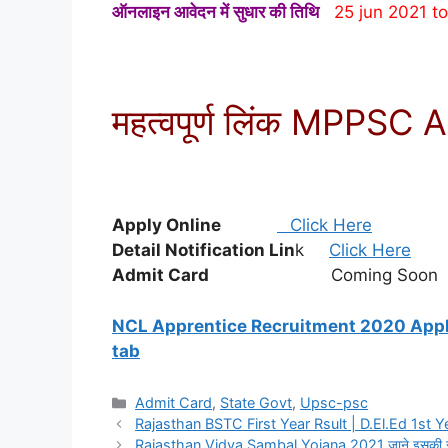
ऑनलाइन आवेदन में सुधार की तिथि
25 jun 2021 t
महत्वपूर्ण लिंक MPPS
Apply Online
Click Here
Detail Notification Lin
k
Click Here
Admit Card
Coming Soon
NCL Apprentice Recruitment 2020 Apply
tab
Categories
Admit Card
,
State Govt
,
Upsc-psc
Rajasthan BSTC First Year Rsult | D.El.Ed 1st Y
Rajasthan Vidya Sambal Yojana 2021 जाने इसकी संपू