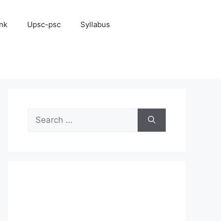
nk
Upsc-psc
Syllabus
Search
for: