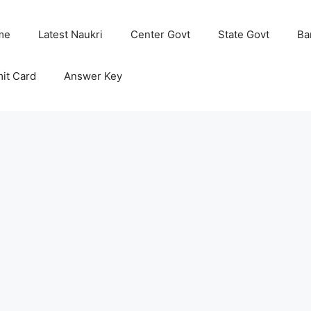
me
Latest Naukri
Center Govt
State Govt
Ba
it Card
Answer Key