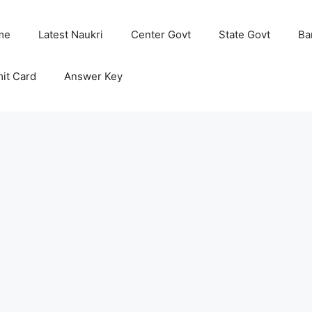
me
Latest Naukri
Center Govt
State Govt
Ba
it Card
Answer Key