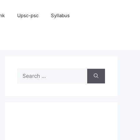
nk
Upsc-psc
Syllabus
Search
for: